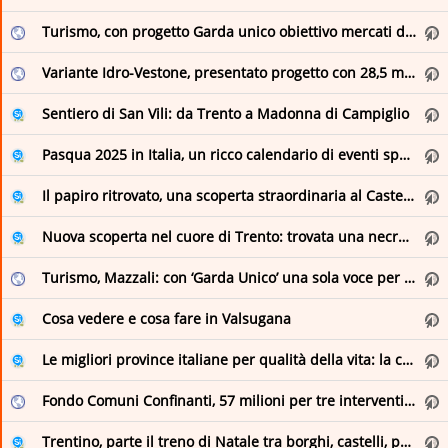
Museo Nazionale Romano
it
Turismo, con progetto Garda unico obiettivo mercati di qualità
Parks.it: Actualites
Parks.it: News from the Italian Parks
Città di Arona: eventi e manifestazioni
Variante Idro-Vestone, presentato progetto con 28,5 milioni da Regione
Romeing | Rome's english magazine, events and exhibitions in Rome
Città di Firenze - Sito istituzionale del comune di Firenze
Sentiero di San Vili: da Trento a Madonna di Campiglio
The Romewise Blog
Città di Ventimiglia
Pasqua 2025 in Italia, un ricco calendario di eventi speciali e aperture straordinarie
VISITAREGGIO
Comune di Biella
Il papiro ritrovato, una scoperta straordinaria al Castello del Buonconsiglio di Trento
Comune di Briona
Nuova scoperta nel cuore di Trento: trovata una necropoli monumentale di 3.000 anni fa
Comune di Momo
Turismo, Mazzali: con ‘Garda Unico’ una sola voce per promozione lago
Comune di Pella
Cosa vedere e cosa fare in Valsugana
Comune di Romentino
Le migliori province italiane per qualità della vita: la classifica
Concerti & Spettacoli
Fondo Comuni Confinanti, 57 milioni per tre interventi nel Bresciano
Eventi Comune di Poggibonsi
Trentino, parte il treno di Natale tra borghi, castelli, presepi e mercatini
Feed RSS – Comune di Palermo