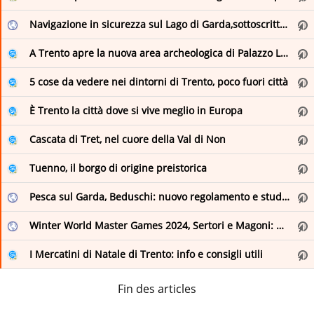
Lombardia Notizie Online
Navigazione in sicurezza sul Lago di Garda,sottoscritto Protocollo d’intesa
Museo Nazionale Romano
A Trento apre la nuova area archeologica di Palazzo Lodron
Parks.it: News e comunicati dai Parchi
5 cose da vedere nei dintorni di Trento, poco fuori città
Regioni.it - Notizie dal sito Regioni.it - Turismo
È Trento la città dove si vive meglio in Europa
RSS - News - Turismo E Cultura - Provincia di Brescia
Cascata di Tret, nel cuore della Val di Non
RSS di - ANSA.it
Tuenno, il borgo di origine preistorica
SiViaggia
Pesca sul Garda, Beduschi: nuovo regolamento e studio su coregone lavarello
Turismo Locana
Winter World Master Games 2024, Sertori e Magoni: montagna è protagonista
Turismo Locana
I Mercatini di Natale di Trento: info e consigli utili
Usseglio
Fin des articles
Villa Adriana e Villa d'Este