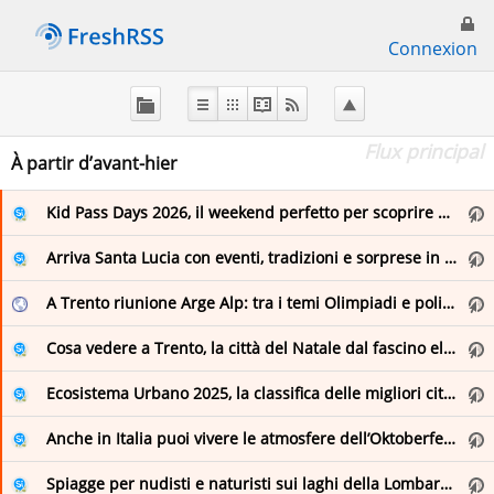
Connexion
À
propos
de
Flux principal
FreshRSS
À partir d’avant-hier
Kid Pass Days 2026, il weekend perfetto per scoprire musei e città con i bambini
Flux principal
Arriva Santa Lucia con eventi, tradizioni e sorprese in meravigliose località italiane
Favoris (0)
A Trento riunione Arge Alp: tra i temi Olimpiadi e politiche coesione
Cosa vedere a Trento, la città del Natale dal fascino elegante e alpino
en
Ecosistema Urbano 2025, la classifica delle migliori città italiane per la sostenibilità
Elizabeth Minchilli
Anche in Italia puoi vivere le atmosfere dell’Oktoberfest: gli eventi da non perdere
fr
English
Spiagge per nudisti e naturisti sui laghi della Lombardia
Italie .fr