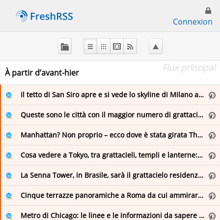
Connexion
À
propos
de
Flux principal
FreshRSS
À partir d’avant-hier
Il tetto di San Siro apre e si vede lo skyline di Milano a 55 metri d’altezza
Flux principal
Queste sono le città con il maggior numero di grattacieli al mondo
Favoris (0)
Manhattan? Non proprio – ecco dove è stata girata The Walking Dead: Dead City
Cosa vedere a Tokyo, tra grattacieli, templi e lanterne: la città dai mille volti
en
La Senna Tower, in Brasile, sarà il grattacielo residenziale più alto del mondo
Elizabeth Minchilli
Cinque terrazze panoramiche a Roma da cui ammirare la città
fr
English
Metro di Chicago: le linee e le informazioni da sapere per girare la città
Italie .fr