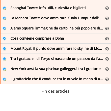
Museo Nazionale Romano
it
Shanghai Tower: info utili, curiosità e biglietti
Parks.it: Actualites
Parks.it: News from the Italian Parks
Città di Arona: eventi e manifestazioni
La Menara Tower: dove ammirare Kuala Lumpur dall’alto
Romeing | Rome's english magazine, events and exhibitions in Rome
Città di Firenze - Sito istituzionale del comune di Firenze
Alamo Square l’immagine da cartolina più popolare di San Francisco
The Romewise Blog
Città di Ventimiglia
Cosa conviene comprare a Doha
VISITAREGGIO
Comune di Biella
Mount Royal: il punto dove ammirare lo skyline di Montreal
Comune di Briona
Tra i grattacieli di Tokyo si nasconde un palazzo da fiaba
Comune di Momo
New York avrà la sua piscina: galleggerà tra i grattacieli
Comune di Pella
Il grattacielo che ti conduce tra le nuvole in meno di un minuto
Comune di Romentino
Fin des articles
Concerti & Spettacoli
Eventi Comune di Poggibonsi
Feed RSS – Comune di Palermo