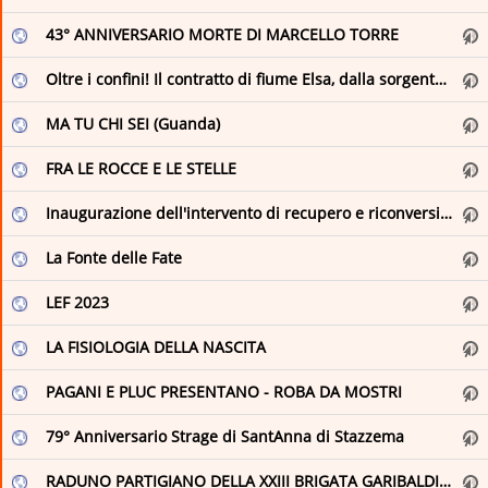
Museo Nazionale Romano
it
43° ANNIVERSARIO MORTE DI MARCELLO TORRE
Parks.it: Actualites
Parks.it: News from the Italian Parks
Città di Arona: eventi e manifestazioni
Oltre i confini! Il contratto di fiume Elsa, dalla sorgente alla foce
Romeing | Rome's english magazine, events and exhibitions in Rome
Città di Firenze - Sito istituzionale del comune di Firenze
MA TU CHI SEI (Guanda)
The Romewise Blog
Città di Ventimiglia
FRA LE ROCCE E LE STELLE
VISITAREGGIO
Comune di Biella
Inaugurazione dell'intervento di recupero e riconversione dell'edificio di piazza XVIII luglio
Comune di Briona
La Fonte delle Fate
Comune di Momo
LEF 2023
Comune di Pella
LA FISIOLOGIA DELLA NASCITA
Comune di Romentino
PAGANI E PLUC PRESENTANO - ROBA DA MOSTRI
Concerti & Spettacoli
79° Anniversario Strage di SantAnna di Stazzema
Eventi Comune di Poggibonsi
RADUNO PARTIGIANO DELLA XXIII BRIGATA GARIBALDI GUIDO BOSCAGLIA
Feed RSS – Comune di Palermo