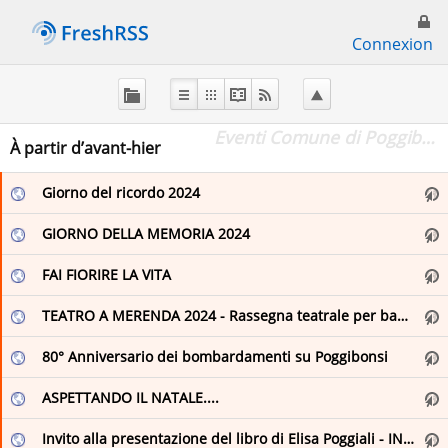
Connexion
À
propos
de
Eventi Comune di Poggibonsi
FreshRSS
À partir d’avant-hier
Giorno del ricordo 2024
Flux principal
GIORNO DELLA MEMORIA 2024
Favoris (0)
FAI FIORIRE LA VITA
TEATRO A MERENDA 2024 - Rassegna teatrale per bambini e famiglie - XXVIII EDIZIONE
en
80° Anniversario dei bombardamenti su Poggibonsi
Elizabeth Minchilli
ASPETTANDO IL NATALE....
fr
English
Invito alla presentazione del libro di Elisa Poggiali - INDELEBILE
Italie .fr