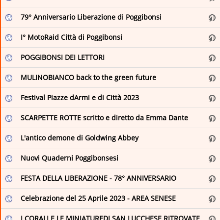
79° Anniversario Liberazione di Poggibonsi
Lombardia Notizie Online
Museo Nazionale Romano
I° MotoRaid Città di Poggibonsi
Parks.it: News e comunicati dai Parchi
POGGIBONSI DEI LETTORI
Regioni.it - Notizie dal sito Regioni.it - Turismo
MULINOBIANCO back to the green future
RSS - News - Turismo E Cultura - Provincia di Brescia
Festival Piazze dArmi e di Città 2023
RSS di - ANSA.it
SCARPETTE ROTTE scritto e diretto da Emma Dante
SiViaggia
L'antico demone di Goldwing Abbey
Turismo Locana
Nuovi Quaderni Poggibonsesi
Turismo Locana
FESTA DELLA LIBERAZIONE - 78° ANNIVERSARIO
Usseglio
Celebrazione del 25 Aprile 2023 - AREA SENESE
Villa Adriana e Villa d'Este
I CORALI E LE MINIATUREDI SAN LUCCHESE RITROVATE