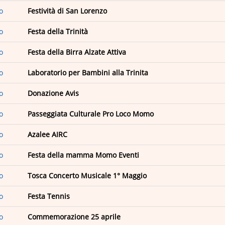
o
Festività di San Lorenzo
o
Festa della Trinità
o
Festa della Birra Alzate Attiva
o
Laboratorio per Bambini alla Trinita
o
Donazione Avis
o
Passeggiata Culturale Pro Loco Momo
o
Azalee AIRC
o
Festa della mamma Momo Eventi
o
Tosca Concerto Musicale 1° Maggio
o
Festa Tennis
o
Commemorazione 25 aprile