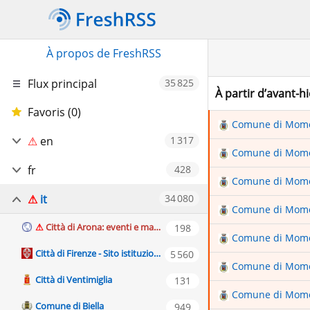
À propos de FreshRSS
Flux principal
À partir d’avant-hi
Favoris (0)
Comune di Mom
en
Comune di Mom
Elizabeth Minchilli
fr
Comune di Mom
English
Italie .fr
it
Comune di Mom
Museo Nazionale Romano
Parks.it: Actualites
Città di Arona: eventi e manifestazioni
Comune di Mom
Parks.it: News from the Italian Parks
Città di Firenze - Sito istituzionale del comune di Firenze
Comune di Mom
Romeing | Rome's english magazine, events and exhibitions in Rome
Città di Ventimiglia
Comune di Mom
The Romewise Blog
Comune di Biella