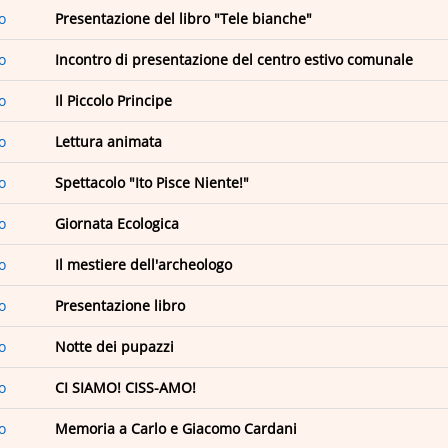
o
Presentazione del libro "Tele bianche"
o
Incontro di presentazione del centro estivo comunale
o
Il Piccolo Principe
o
Lettura animata
o
Spettacolo "Ito Pisce Niente!"
o
Giornata Ecologica
o
Il mestiere dell'archeologo
o
Presentazione libro
o
Notte dei pupazzi
o
CI SIAMO! CISS-AMO!
o
Memoria a Carlo e Giacomo Cardani