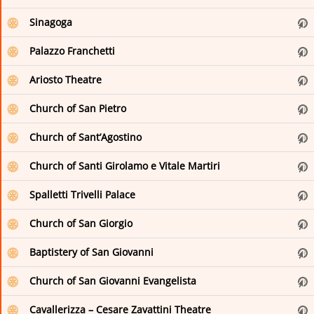
Museo Nazionale Romano
Sinagoga
Parks.it: News from the Italian Parks
Palazzo Franchetti
Romeing | Rome's english magazine, events and exhibitions in Rome
Ariosto Theatre
The Romewise Blog
Church of San Pietro
VISITAREGGIO
Church of Sant’Agostino
fr
Church of Santi Girolamo e Vitale Martiri
Italie .fr
Spalletti Trivelli Palace
it
Parks.it: Actualites
Church of San Giorgio
Città di Arona: eventi e manifestazioni
Baptistery of San Giovanni
Città di Firenze - Sito istituzionale del comune di Firenze
Church of San Giovanni Evangelista
Città di Ventimiglia
Cavallerizza – Cesare Zavattini Theatre
Comune di Biella