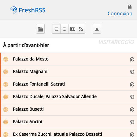
Connexion
À
propos
de
VISITAREGGIO
FreshRSS
À partir d’avant-hier
Palazzo da Mosto
Flux principal
Palazzo Magnani
Favoris (0)
Palazzo Fontanelli Sacrati
Palazzo Ducale, Palazzo Salvador Allende
en
Palazzo Busetti
Elizabeth Minchilli
Palazzo Ancini
English
Ex Caserma Zucchi, attuale Palazzo Dossetti