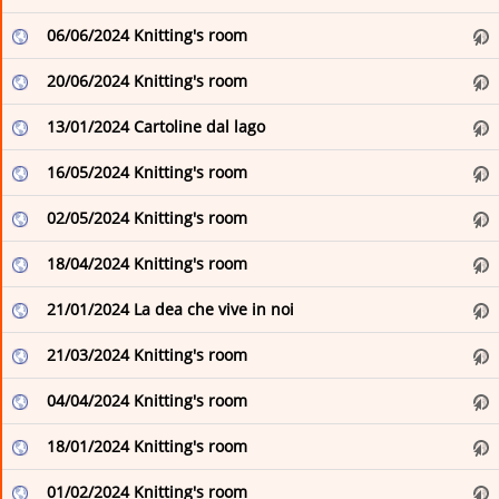
Museo Nazionale Romano
it
06/06/2024 Knitting's room
Parks.it: Actualites
Parks.it: News from the Italian Parks
Città di Arona: eventi e manifestazioni
20/06/2024 Knitting's room
Romeing | Rome's english magazine, events and exhibitions in Rome
Città di Firenze - Sito istituzionale del comune di Firenze
13/01/2024 Cartoline dal lago
The Romewise Blog
Città di Ventimiglia
16/05/2024 Knitting's room
VISITAREGGIO
Comune di Biella
02/05/2024 Knitting's room
Comune di Briona
18/04/2024 Knitting's room
Comune di Momo
21/01/2024 La dea che vive in noi
Comune di Pella
21/03/2024 Knitting's room
Comune di Romentino
04/04/2024 Knitting's room
Concerti & Spettacoli
18/01/2024 Knitting's room
Eventi Comune di Poggibonsi
01/02/2024 Knitting's room
Feed RSS – Comune di Palermo