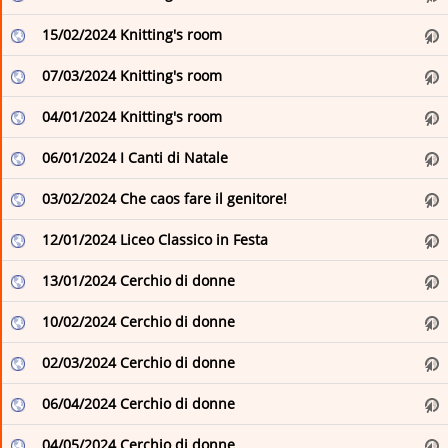
15/02/2024 Knitting's room
Lombardia Notizie Online
Museo Nazionale Romano
07/03/2024 Knitting's room
Parks.it: News e comunicati dai Parchi
04/01/2024 Knitting's room
Regioni.it - Notizie dal sito Regioni.it - Turismo
06/01/2024 I Canti di Natale
RSS - News - Turismo E Cultura - Provincia di Brescia
03/02/2024 Che caos fare il genitore!
RSS di - ANSA.it
12/01/2024 Liceo Classico in Festa
SiViaggia
13/01/2024 Cerchio di donne
Turismo Locana
10/02/2024 Cerchio di donne
Turismo Locana
02/03/2024 Cerchio di donne
Usseglio
06/04/2024 Cerchio di donne
Villa Adriana e Villa d'Este
04/05/2024 Cerchio di donne